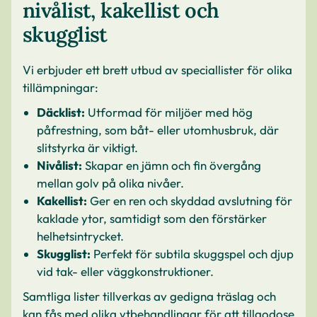
nivålist, kakellist och
skugglist
Vi erbjuder ett brett utbud av speciallister för olika
tillämpningar:
Däcklist:
Utformad för miljöer med hög
påfrestning, som båt- eller utomhusbruk, där
slitstyrka är viktigt.
Nivålist:
Skapar en jämn och fin övergång
mellan golv på olika nivåer.
Kakellist:
Ger en ren och skyddad avslutning för
kaklade ytor, samtidigt som den förstärker
helhetsintrycket.
Skugglist:
Perfekt för subtila skuggspel och djup
vid tak- eller väggkonstruktioner.
Samtliga lister tillverkas av gedigna träslag och
kan fås med olika ytbehandlingar för att tillgodose